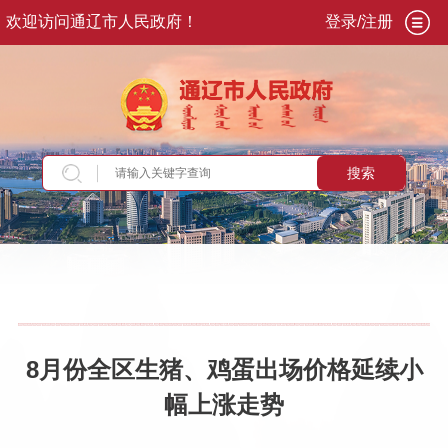
欢迎访问通辽市人民政府！
登录/注册
搜索
当前位置：
首页
>
政务公开
>
政府信息公开
>
法
定主动公开内容
>
统计信息
>
市场价格运行
8月份全区生猪、鸡蛋出场价格延续小
幅上涨走势