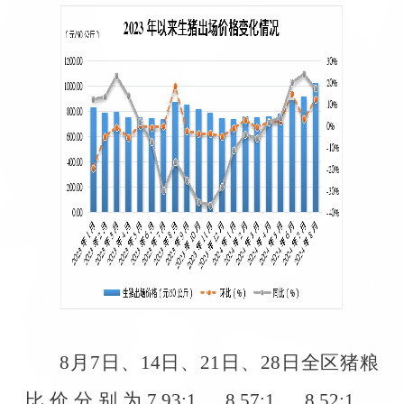
8
月
7
日、
14
日、
21
日、
28
日全区猪粮
比价分别为
7.93:1
、
8.57:1
、
8.52:1
、