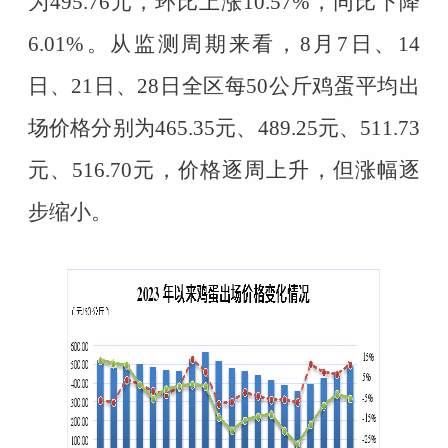
为
495.76
元，环比上涨
10.57%
，同比下降
6.01%
。从监测周期来看，
8
月
7
日、
14
日、
21
日、
28
日全区每
50
公斤鸡蛋平均出
场价格分别为
465.35
元、
489.25
元、
511.73
元、
516.70
元，价格逐周上升，但涨幅逐
步缩小。