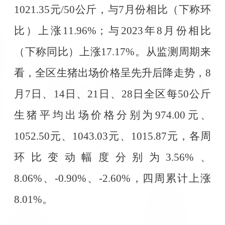
1021.35
元
/50
公斤，与
7
月份相比（下称环
比）上涨
11.96%
；与
2023
年
8
月份相比
（下称同比）上涨
17.17%
。从监测周期来
看，全区生猪出场价格呈先升后降走势，
8
月
7
日、
14
日、
21
日、
28
日全区每
50
公斤
生猪平均出场价格分别为
974.00
元、
1052.50
元、
1043.03
元、
1015.87
元，各周
环比变动幅度分别为
3.56%
、
8.06%
、
-0.90%
、
-2.60%
，四周累计上涨
8.01%
。