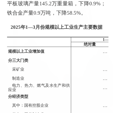
平板玻璃产量
145.2
万重量箱，下降
0.9%
；
铁合金产量
0.9
万吨，下降
58.5%
。
2025
年
1—3
月份规模以上工业生产主要数据
1—3
绝对量
…
规模以上工业增加值
分三大门类
…
采矿业
…
制造业
电力、热力、燃气及水生产和供
…
应业
分经济类型
…
其中：国有控股企业