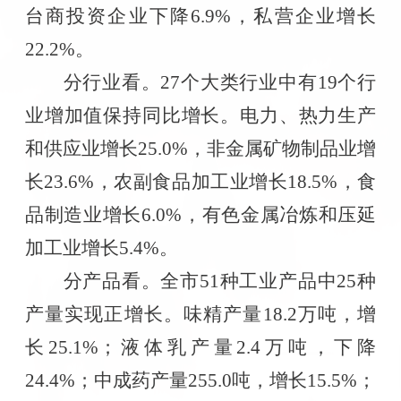
台商投资企业下降
6.9%
，私营企业增长
22.2%
。
分行业看。
27
个大类行业中有
19
个行
业增加值保持同比增长。电力、热力生产
和供应业增长
25.0%
，非金属矿物制品业增
长
23.6%
，农副食品加工业增长
18.5%
，食
品制造业增长
6.0%
，有色金属冶炼和压延
加工业增长
5.4%
。
分产品看。全市
51
种工业产品中
25
种
产量实现正增长。味精产量
18.2
万吨，增
长
25.1%
；液体乳产量
2.4
万吨，下降
24.4%
；中成药产量
255.0
吨，增长
15.5%
；