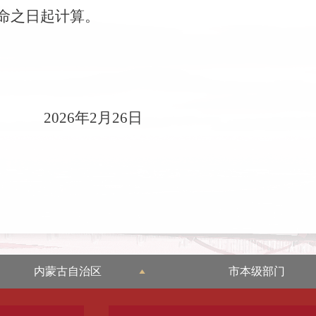
命之日起计算。
26
年
2
月
26
日
内蒙古自治区
市本级部门