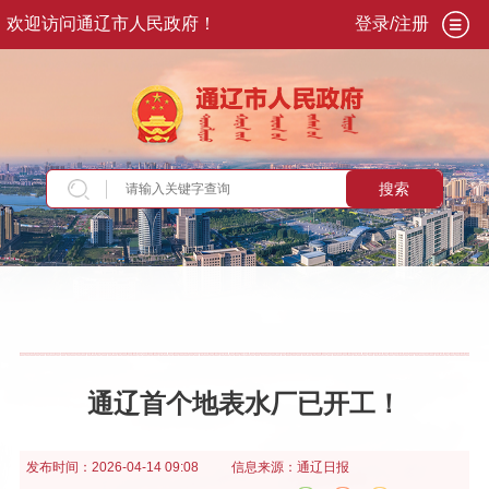
欢迎访问通辽市人民政府！
登录/注册
搜索
当前位置：
首页
>
政务公开
>
政府信息公开
>
法
定主动公开内容
>
···
>
市政服务
通辽首个地表水厂已开工！
发布时间：
2026-04-14 09:08
信息来源：
通辽日报