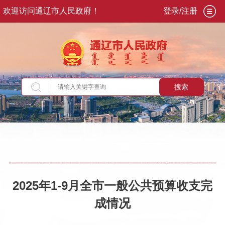
欢迎访问通辽市人民政府！
登录/注册
搜索
当前位置：
首页
>
政务公开
>
政府信息公开
>
法
定主动公开内容
>
···
>
财政税收
>
财政收支情况
2025年1-9月全市一般公共预算收支完
成情况