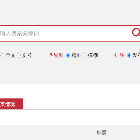
全文
文号
匹配度
精准
模糊
排序
发
支情况
标题