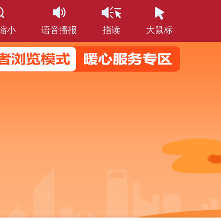
缩小
语音播报
指读
大鼠标