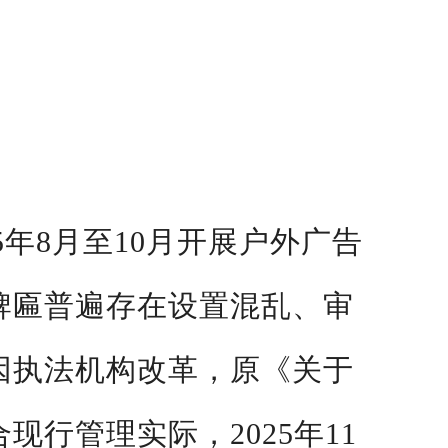
5
年
8
月至
10
月开展户外广告
牌匾普遍存在设置混乱、审
因执法机构改革，原《关于
合现行管理实际，
2025
年
11