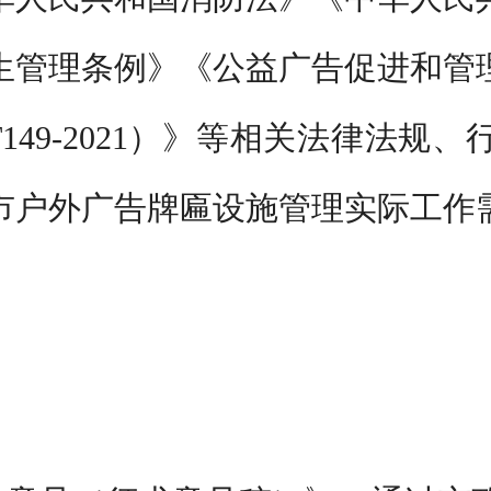
生管理条例》《公益广告促进和管
T149-2021
）》
等
相关
法律法规
、
市
户外广告牌匾设施管理
实际
工作