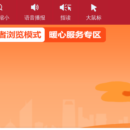
缩小
语音播报
指读
大鼠标