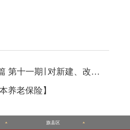
视频解读：通辽市全程网办事项系列操作指南之卫健篇 第十一期∣ 对新建、改建或者扩建一级
基本养老保险】
旗县区