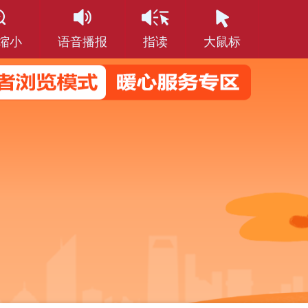
缩小
语音播报
指读
大鼠标