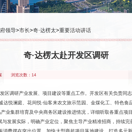
府领导
>
市长
>
奇·达楞太
>
重要活动讲话
奇·达楞太赴开发区调研
媒
浏览次数：14
赴开发区调研产业发展、项目建设等重点工作。开发区有关负责同
、诚达悦澜庭、花间悦·仙客来农文旅示范园、金煤化工、特色食
品产业集群培育及中央商务区建设推进情况，详细听取各重点项
禀赋与发展实际，明确产业定位，聚焦主导产业精准招商，持续完
振消费摆在突出位置，加快大型商超项目落地建设，打造多元