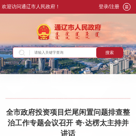
欢迎访问通辽市人民政府！
登录/注册
搜索
当前位置：
首页
>
政务公开
>
市政府
>
市政府领
导
>
市长
>
奇·达楞太
>
重要活动讲话
全市政府投资项目烂尾闲置问题排查整
治工作专题会议召开 奇·达楞太主持并
讲话