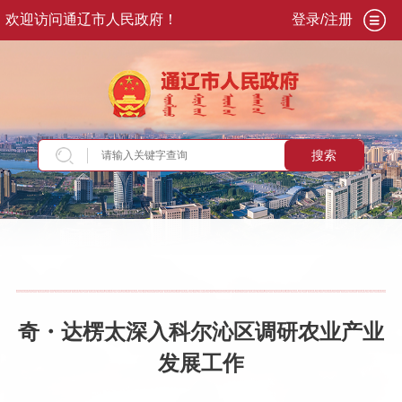
欢迎访问通辽市人民政府！
登录/注册
搜索
当前位置：
首页
>
政务公开
>
市政府
>
市政府领
导
>
市长
>
奇·达楞太
>
重要活动讲话
奇・达楞太深入科尔沁区调研农业产业
发展工作