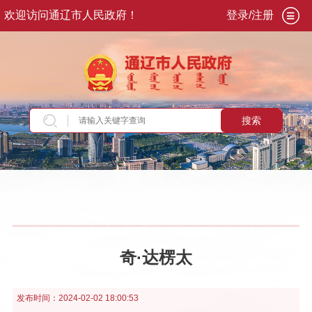
欢迎访问通辽市人民政府！
登录/注册
搜索
当前位置：
首页
>
政务公开
>
市政府
>
市政府领
导
>
市长
奇·达楞太
发布时间：
2024-02-02 18:00:53