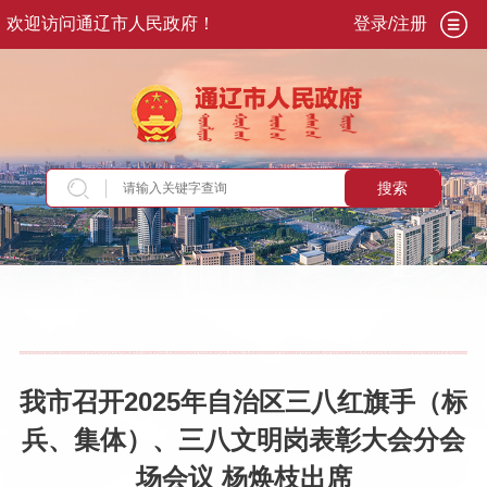
欢迎访问通辽市人民政府！
登录/注册
搜索
当前位置：
首页
>
政务公开
>
市政府
>
市政府领
导
>
副市长
>
杨焕枝
>
重要活动讲话
我市召开2025年自治区三八红旗手（标
兵、集体）、三八文明岗表彰大会分会
场会议 杨焕枝出席