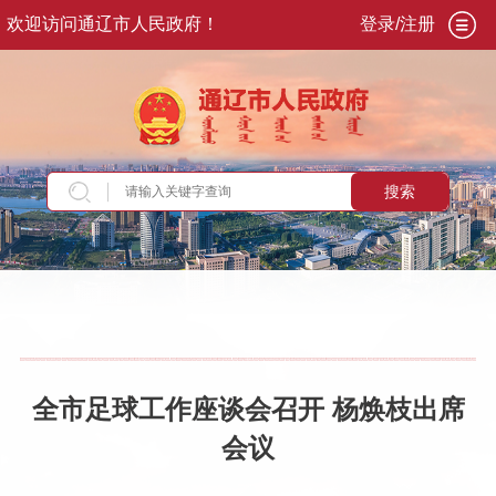
欢迎访问通辽市人民政府！
登录/注册
搜索
当前位置：
首页
>
政务公开
>
市政府
>
市政府领
导
>
副市长
>
杨焕枝
>
重要活动讲话
全市足球工作座谈会召开 杨焕枝出席
会议