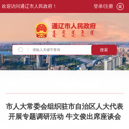
欢迎访问通辽市人民政府！
登录/注册
搜索
当前位置：
首页
>
政务公开
>
市政府
>
市政府领
导
>
副市长
>
牛文俊
>
重要活动讲话
市人大常委会组织驻市自治区人大代表
开展专题调研活动 牛文俊出席座谈会