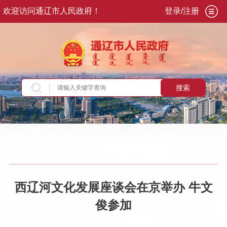
欢迎访问通辽市人民政府！
登录/注册
搜索
当前位置：
首页
>
政务公开
>
市政府
>
市政府领
导
>
副市长
>
牛文俊
>
重要活动讲话
西辽河文化发展座谈会在京举办 牛文
俊参加