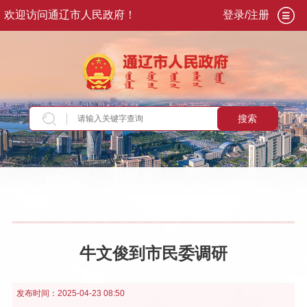
欢迎访问通辽市人民政府！
登录/注册
搜索
当前位置：
首页
>
政务公开
>
市政府
>
市政府领
导
>
副市长
>
牛文俊
>
重要活动讲话
牛文俊到市民委调研
发布时间：
2025-04-23 08:50