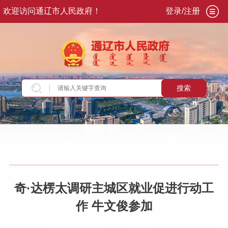
欢迎访问通辽市人民政府！
登录/注册
搜索
当前位置：
首页
>
政务公开
>
市政府
>
市政府领
导
>
副市长
>
牛文俊
>
重要活动讲话
奇·达楞太调研主城区就业促进行动工
作 牛文俊参加