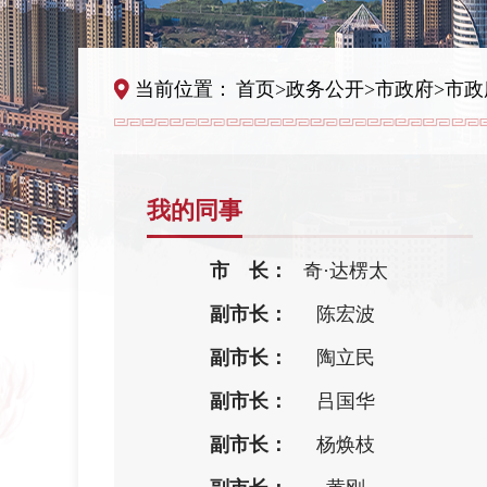
当前位置：
首页
>
政务公开
>
市政府
>
市政
我的同事
市 长：
奇·达楞太
副市长：
陈宏波
副市长：
陶立民
副市长：
吕国华
副市长：
杨焕枝