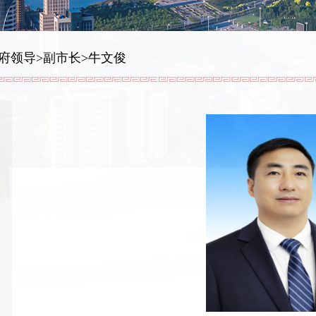
府领导
>
副市长
>
牛文俊