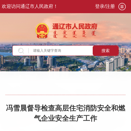
欢迎访问通辽市人民政府！
登录/注册
搜索
当前位置：
首页
>
政务公开
>
市政府
>
市政府领
导
>
副市长
>
冯雪晨
>
重要活动讲话
冯雪晨督导检查高层住宅消防安全和燃
气企业安全生产工作