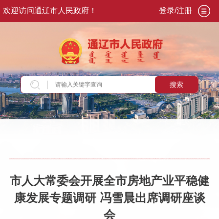
欢迎访问通辽市人民政府！
登录/注册
搜索
当前位置：
首页
>
政务公开
>
市政府
>
市政府领
导
>
副市长
>
冯雪晨
>
重要活动讲话
市人大常委会开展全市房地产业平稳健
康发展专题调研 冯雪晨出席调研座谈
会