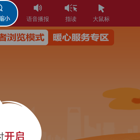
缩小
语音播报
指读
大鼠标
开启
时