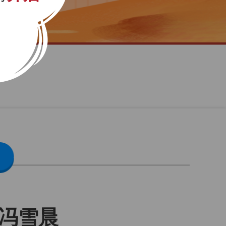
，
冯雪晨