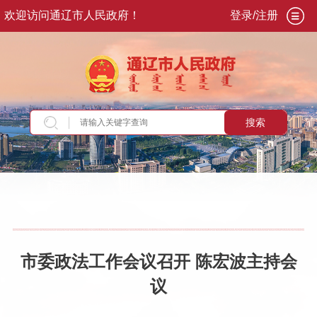
欢迎访问通辽市人民政府！
登录/注册
搜索
当前位置：
首页
>
政务公开
>
市政府
>
市政府领
导
>
副市长
>
陈宏波
>
重要活动讲话
市委政法工作会议召开 陈宏波主持会
议