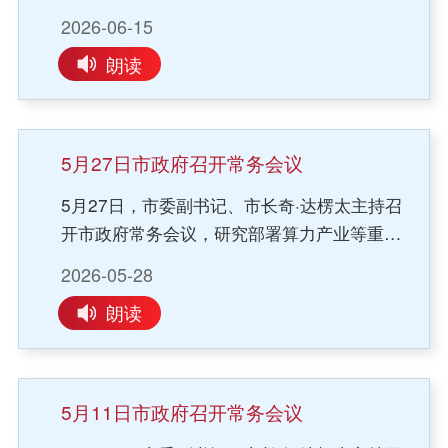
学习自治区有关文件精神，听取全市信访工作
要强化应急准备，进一步完善应急预案，加强
案落实落地，充分发挥党建引领作用，加强红
2026-06-15
情况汇报。会议强调，信访工作是送上门的群
物资储备、应急队伍、机械设备等关键保障，
色物业建设，积极借鉴先进地区经验做法，凝
朗读
众工作，事关群众切身利益与社会和谐稳定，
全面提升基层应急处置能力。要精准预警预
聚工作合力，全面推动物业服务规范化、精细
各地区各部门要提高思想认识，以更高站位扛
报，密切监测雨情水情，确保预警信息第一时
化、便民化发展，不断改善小区居住环境、提
牢信访工作的政治责任，坚决守住安全稳定底
间点对点直达基层、到户到人，必要时果断转
升群众居住品质。会议还研究了其他事项。
线；要突出重点攻坚，拿出务实管用举措，以
移安置受威胁群众，最大限度减少人员伤亡。
5月27日市政府召开常务会议
更大力度扭转工作被动局面，全力实现“两下降
要严明工作纪律，严格落实汛期24小时值班值
5月27日，市委副书记、市长奇·达楞太主持召
一提升”目标；要拧紧责任链条，以更硬作风提
守、请销假等制度，确保防汛救灾各项工作政
开市政府常务会议，研究部署算力产业等重点
升信访工作法治化质效。会议研究审议了《通
令畅通、落实有力。会议还研究了其他事项。
工作。会议强调，算力产业是我市“十五五”期
辽市低空经济高质量发展行动方案》，强调发
2026-05-28
间重点培育的新兴产业。要牢牢把握算力产业
展低空经济是培育新的经济增长点、推动产业
朗读
发展的战略机遇，统筹推进配电网建设、网络
转型升级的重要抓手，各地区各部门要健全统
搭建、新能源储能与算力项目落地，不断夯实
筹协调机制，凝聚工作合力、分步有序推进，
算力产业发展基础。要立足资源禀赋和产业基
确保各项任务落地见效；要提升安全监管能
础，充分发挥区位与政策优势，深化与行业龙
力，充分利用智慧化管理手段，落实常态化监
5月11日市政府召开常务会议
头企业对接合作，加强土地供给、用能指标等
管，避免出现监管真空；要加快培育应用场