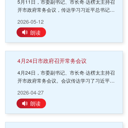
5月11日，市委副书记、市长奇·达楞太主持召
全方位配套保障，积极构建互利共赢发展格
景，推动低空经济与农牧、能源、文旅、应
开市政府常务会议，传达学习习近平总书记在
局，全力打造通辽智算产业集群，共建算电协
急、气象等领域深度融合，谋划实施一批支撑
中共中央政治局第二十五次集体学习时发表的
同、自主可控的新一代算力产业高地。会议强
性、前瞻性项目；要加大招商引资力度，积极
2026-05-12
重要讲话精神，以及对湖南长沙浏阳市一烟花
调，要充分发挥我市农牧业资源优势，健全完
引进各类市场主体，持续壮大产业规模，全力
朗读
厂爆炸事故作出的重要指示精神，安排部署安
善肉牛种业、水产业、碳汇经济等农牧业重点
推动全市低空经济高质量发展。会议还研究了
全生产、防汛抗旱、提振消费等工作。会议强
领域专项发展规划，筑强产业发展根基；市属
其他事项。
调，要坚决扛起安全生产政治责任，深刻汲取
国有企业要主动担当、积极作为，在聚力打造
事故教训，以“时时放心不下”的责任感，把安
现代农牧业强市进程中发挥引领作用、赋能产
4月24日市政府召开常务会议
全生产各项工作抓实抓细抓到位。要扎实推进
业升级。会议要求，要加强对行政规范性文件
4月24日，市委副书记、市长奇·达楞太主持召
安全生产治本攻坚三年行动和自治区大督查大
的规范管理，建立常态化审核机制，严把合法
开市政府常务会议。会议传达学习了习近平总
检查反馈问题整改，聚焦烟花爆竹、道路交
性审查“关口”，持续关注国家、自治区法律法
书记近期关于安全生产的重要论述精神、安全
通、建筑施工等重点领域，深入开展隐患排查
规和政策调整，及时按程序予以修改、废止和
2026-04-27
生产相关法律法规及自治区领导有关批示精
整治，做到问题见底、整改彻底。要构建闭环
宣布失效，推动政府决策和管理更加科学规
朗读
神，审议了《通辽市安全生产委员会2026年工
管控体系，坚持刚性执法问责，营造齐抓共
范。会议还研究了其他事项。
作要点》，听取自治区安全生产大检查反馈问
管、协同共治的良好氛围。会议要求，要扎实
题整改情况汇报。会议强调，要深刻领会习近
做好防汛抗旱各项工作，加快项目建设进度，