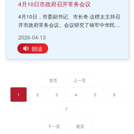
平总书记关于安全生产重要论述的核心要义，
补齐设施短板，健全灾害防控体系，完善应急
4月10日市政府召开常务会议
坚决把思想和行动统一到党中央、国务院决策
预案，夯实物资储备，筑牢安全发展坚实防
4月10日，市委副书记、市长奇·达楞太主持召
部署及自治区工作要求上来，以“时时放心不
线，全力保障人民群众生命财产安全。会议要
开市政府常务会议。会议研究了铸牢中华民族
下”的责任感抓好安全生产工作；要常态化开展
求，要把促消费、稳增长摆在重要位置，通过
共同体意识主线有关工作，听取创建民族团结
形势分析、问题查摆和整改攻坚，分行业分领
强化政策引领、创新消费场景、优化消费体
2026-04-13
进步示范市工作情况汇报，强调全市各部门要
域开展培训教育与警示教育，加大重点问题挂
验、丰富消费供给等多方面务实举措，进一步
朗读
提高政治站位，紧扣主线要求，全方位铸牢中
牌督办力度，严格落实约谈通报制度，压紧压
激发市场消费的新活力，为我市经济发展注入
华民族共同体意识，坚持把主线要求贯穿经济
实行业监管责任，持续完善基础设施与制度机
强劲动力。会议还研究了其他事项。
社会发展各方面、全过程，强化文化认同引
制，坚决守住安全生产底线。会议研究了科尔
领，促进各民族交往交流交融，严守法治底
沁草原山水林田湖草沙一体化保护和修复工程
首页
上一页
线、维护公平正义，推动各项工作有形有感有
有关事宜。会议强调，要紧盯时间节点，压实
效；要紧盯重点任务、补齐短板弱项，扎实推
各方责任，加快在建项目进度，做好有关项目
1
2
3
4
5
6
进民族团结进步示范市创建工作；要以主题活
变更、决算、验收各环节工作，持续提升工程
动带动创建、以典型引领提升，加大宣传引导
质量。要全力配合审计工作，对发现的问题做
7
力度，提高群众知晓率和满意度，办好民生实
到即知即改、立行立改，确保工程经得起评估
事，防范化解各领域风险隐患，以实干实效赢
和考验；要系统梳理工程治理成果和典型经
下一页
尾页
得群众认可；要强化统筹协同联动、压紧压实