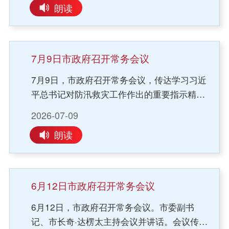
朗读
确定的各项重点任务和民生实事，是兑现政府
对人民群众庄严承诺的实际行动，也是推动全
年经济社会持续健康发展的关键支撑。各地各
部门要进一步提高重视程度，切实增强责任感
7月9日市政府召开常务会议
紧迫感，积极主动研究解决工作中的实际困难
7月9日，市政府召开常务会议，传达学习习近
和问题，严格按照年初既定的任务清单、责任
平总书记对防汛救灾工作作出的重要指示精
清单和进度时序，不折不扣、保质保量推动各
神、中央和自治区有关会议精神，研究部署贯
项任务落实到位。要攻坚难点重点，靶向施
2026-07-09
彻落实工作。市委副书记、市长奇·达楞太主持
策，补齐工作短板，确保各项指标稳中有进、
朗读
会议并讲话。会议强调，各地区各部门要全面
全面达标。要紧盯年初确定的22项民生实事，
贯彻落实上级部署要求，充分考虑汛期形势的
常态化开展督导调度，定期核查推进进度，切
复杂性多变性，强化风险意识、树牢底线思
实把民生实事办好。要强化责任担当，突出实
维，扎实做好防汛救灾各项工作，切实维护人
干导向，压实责任链条，严格督导问效，确保
6月12日市政府召开常务会议
民群众生命财产安全。要加强指挥调度，健全
各项工作按时交账、达标达效。会议审议研究
6月12日，市政府召开常务会议。市委副书
常态化会商研判、动态指挥调度、“平战结
了《通辽市住宅小区物业服务质量提升三年行
记、市长奇·达楞太主持会议并讲话。会议传达
合”等工作机制，快速高效处置各类汛情险情。
动方案（2026—2028年）》，强调要抓好方