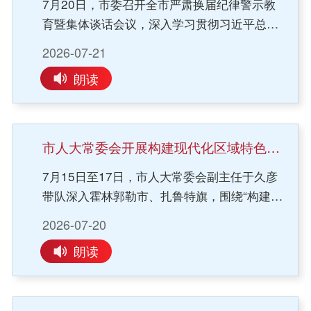
7月20日，市委召开全市严肃换届纪律警示教
区、武警某支队、武警通辽支队、通辽军代室
目建设思路、发展方向及合作诉求。吉林省丰
育暨集体谈话会议，深入学习贯彻习近平总书
官兵代表整齐列队、士气昂扬，迎接慰问团一
裕天成生物科技相关负责人表示，通辽营商环
记关于换届工作的重要指示精神，认真落实党
行。奇·达楞太等市四大班子亲切慰问部队官
境优渥，产业基础扎实，发展玉米深加工项目
2026-07-21
中央、自治区党委部署要求，教育引领全市党
兵，并与大家合影留念。慰问现场，奇·达楞太
优势明显，将依托自身产业、技术、资金优
朗读
员干部进一步统一思想认识、严明换届纪律，
对驻市部队长期以来大力支持地方经济社会发
势，积极布局通北园区，推动项目尽快落地投
以坚决的态度、有力的举措营造风清气正的换
展表示衷心感谢。他指出，一直以来，驻市军
产。
届环境。自治区人大常委会副主任、市委书记
警部队坚决落实党中央、中央军委各项决策部
孟宪东出席并讲话。会上，与会人员共同观看
署，严格践行党管武装要求，在抓实国防动
市人大常委会开展构建现代化区域特色产业体系专题调研 牛文俊出席座谈会
严肃换届纪律警示教育片《清风护航》，市委
员、后备力量建设主责主业的基础上，主动投
7月15日至17日，市人大常委会副主任于久彦
常委、纪委书记、监委主任张少华通报自治
身地方经济社会建设，在防灾救灾、维稳安
带队深入霍林郭勒市、扎鲁特旗，围绕“构建现
区、市本级选人用人违纪违法问题典型案例。
保、乡村振兴等急难险重任务中勇挑重担，为
代化区域特色产业体系、加快推进项目落地”主
市委常委、组织部部长张传华主持会议。孟宪
保障全市经济发展和人民安居乐业，付出了辛
2026-07-20
题开展专题调研，并召开座谈会。副市长牛文
东指出，市县乡领导班子换届是今年全市政治
勤的努力，作出了积极的贡献。奇·达楞太强
朗读
俊出席座谈会，驻市自治区人大代表参加。在
生活中的一件大事。换届风气是否清正严明，
调，今年是“十五五”开局之年，也是推进建军
霍林郭勒市，调研组先后走进创源金属、霍都
选人用人是否公道正派，直接检验各级党委的
一百年奋斗目标的攻坚之年。希望驻市部队赓
新材料、北方铝业、旭阳新材料、南露天煤矿
政治判断力、政治领悟力、政治执行力。全市
续优良传统，忠诚履行使命，继续与地方同心