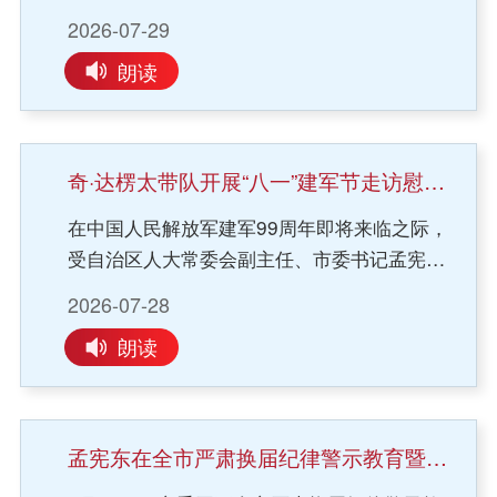
吉林分公司、中船科技蒙晋公司等企业客商一
补短板，持续夯实教研基础、建强教师队伍，
主体、社会组织参与，努力打造宜居、韧性、
2026-07-29
行，双方围绕项目投资、产业合作开展深入交
不断提升学校管理水平和教育教学质量，努力
智慧现代化人民城市。要统筹抓好公园景观提
朗读
流洽谈。市政府副市长牛文俊，市政府办、工
办好人民满意的教育。要抢抓人工智能发展战
升与功能完善，依托优质生态空间，精心策划
信局、投资促进局及科左中旗相关负责同志参
略机遇，统筹推进人工智能技术研发、场景应
各类文化展演活动，持续完善便民服务设施，
加会见。奇·达楞太对各企业客商来通考察洽谈
用与普及推广，精准招引优质项目、龙头企
更好满足群众休闲游憩需求。要健全物业行业
表示欢迎。他指出，通辽玉米原料供给充足、
业，强化人才培育，加快推进人工智能与绿色
常态化监管与考核机制，规范服务内容和收费
奇·达楞太带队开展“八一”建军节走访慰问活动
区位条件优越，发展玉米深加工、生物制造产
算力产业发展。要牢固树立和践行正确政绩
标准，推动物业服务向规范化、标准化、精细
在中国人民解放军建军99周年即将来临之际，
业前景广阔。当前全市正聚力推动农牧业延链
观，自觉把正确政绩观贯穿到项目推进、营商
化发展。要主动借鉴先进地区治理经验，整合
受自治区人大常委会副主任、市委书记孟宪东
补链强链，大力发展绿色低碳农产品精深加工
环境优化、民生实事办理、风险防范化解等具
街道、社区、业委会、物管会等多方力量，搭
委托，7月28日上午，市委副书记、市长奇·达
产业。市委、市政府将持续优化营商环境，统
体工作中，做到学用结合、查改贯通、常态长
建常态化沟通协商平台，凝聚合力，不断提升
2026-07-28
楞太带领市委、人大、政府、政协等四大班子
筹做好用地、能耗、基础设施配套等全方位服
效，切实把学习教育的成果转化为推动全市经
小区治理效能，切实改善群众居住品质。
朗读
领导同志走访慰问驻市部队，代表市四大班子
务保障。希望政企双方深化沟通对接，加快细
济社会高质量发展的实绩实效。会议还审议了
和全市各族群众，向驻市部队官兵、广大民兵
化项目实施方案，推动优质玉米深加工项目尽
《市政府党组树立和践行正确政绩观学习教育
预备役人员致以节日问候与崇高敬意。市退役
早落地建设，实现地企互利共赢、协同发展。
集中整治销号情况报告》和《市政府党组树立
军人事务局、市军队离退休干部休养所负责同
会见中，来访企业负责人依次介绍企业主营业
和践行正确政绩观学习教育总结》等文件。
孟宪东在全市严肃换届纪律警示教育暨集体谈话会议上强调 严格落实“十严禁”纪律要求 以风清气正换届环境保障换届工作圆满完成
志参加活动。通辽军分区办公楼前，通辽军分
务、技术优势与投资规划，详细阐述拟落地项