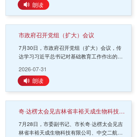
朗读
级、人居环境整治等工作推进情况。奇·达楞太
一行先后来到科尔沁区政府黄楼原拆原建项
目、明仁及施介片区向阳社区综合性更新改造
项目、蒙和璟樾小区城市更新项目、辽河公园
市政府召开党组（扩大）会议
便民设施浮桥维修改造项目、地矿花园小区等
7月30日，市政府召开党组（扩大）会议，传
现场，实地查看项目规划设计、工程建设进
达学习习近平总书记对基础教育工作作出的重
度，详细了解老旧小区提档升级、人居环境整
要指示精神和在2026世界人工智能大会暨人工
治、公园绿地提质改造、物业服务管理等重点
2026-07-31
智能全球治理高级别会议开幕式上的主旨讲话
工作落实情况。奇·达楞太在辽河公园便民设施
朗读
精神，学习《习近平关于树立和践行正确政绩
浮桥维修改造项目区实地查看公园绿地提质改
观论述摘编》部分篇章，研究部署贯彻落实工
造建设推进情况。奇·达楞太强调，要深入践行
作。市委副书记、市政府党组书记、市长奇·达
人民城市理念，高质量推进城市更新行动，不
楞太主持并讲话。会议强调，要认真学习贯彻
断提升城市精细化管理水平，切实增强群众满
奇·达楞太会见吉林省丰裕天成生物科技、中交二航局吉林分公司、中船科技蒙晋公司等企业客商
落实习近平总书记关于基础教育的重要指示精
足感幸福感。要有序推进老旧小区提质、老城
7月28日，市委副书记、市长奇·达楞太会见吉
神，全面贯彻落实党的教育方针，推进各项教
片区综合改造，因地制宜创新运营管理模式，
林省丰裕天成生物科技有限公司、中交二航局
育政策落地落实，主动对标周边地区找差距、
健全多元协同机制，广泛调动居民群众、市场