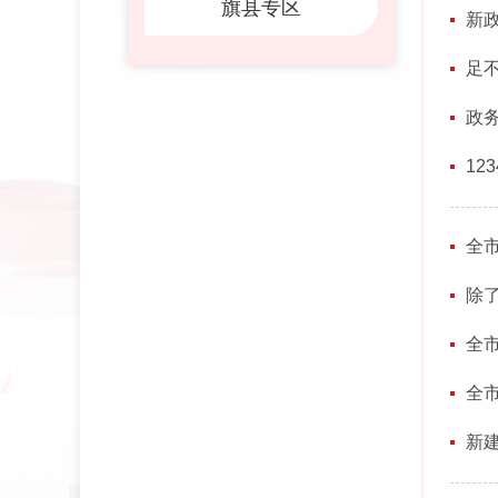
旗县专区
新
足不
政
12
全
除
全市
全市
新建