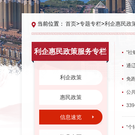
当前位置：
首页
>
专题专栏
>
利企惠民政
利企惠民政策服务专栏
“社
通
利企政策
免
公
惠民政策
3
信息速览
“个