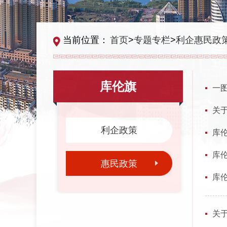
当前位置：
首页
>
专题专栏
>
利企惠民政
库伦旗
一图
关
利企政策
库
库
惠民政策
库
关