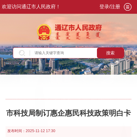
欢迎访问通辽市人民政府！
登录/注册
搜索
当前位置：
首页
>
专题专栏
>
利企惠民政策服务
专栏
>
旗县专区
>
库伦旗
市科技局制订惠企惠民科技政策明白卡
发布时间：
2025-11-12 17:30