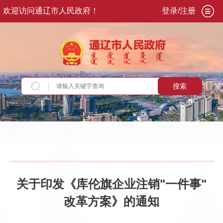
欢迎访问通辽市人民政府！
登录/注册
搜索
当前位置：
首页
>
专题专栏
>
利企惠民政策服务
专栏
>
旗县专区
>
库伦旗
关于印发《库伦旗企业注销"一件事"
改革方案》的通知