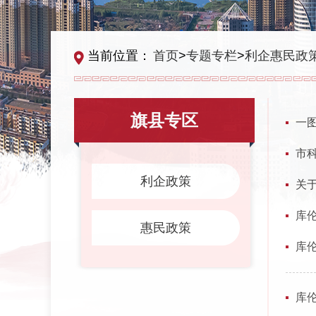
当前位置：
首页
>
专题专栏
>
利企惠民政
旗县专区
一图
市
利企政策
关
库
惠民政策
库
库