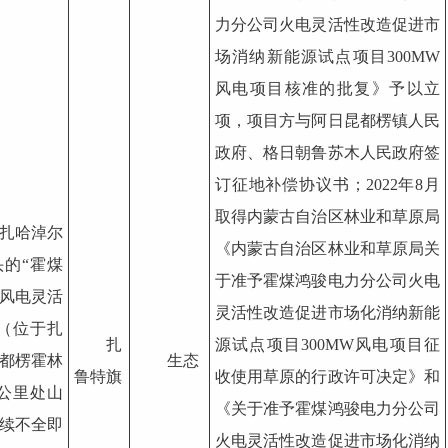
力分公司火电灵活性改造促进市
场消纳新能源试点项目300MW
风电项目核准的批复》予以立
项，项目方与阿日昆都楞镇人民
政府、格日朝鲁苏木人民政府签
订征地补偿协议书；2022年8月
取得内蒙古自治区林业和草原局
扎哈淖尔
《内蒙古自治区林业和草原局关
的“霍煤
于准予霍煤鸿骏电力分公司火电
风电灵活
灵活性改造促进市场化消纳新能
（位于扎
扎
源试点项目300MW风电项目征
都楞霍林
生态
鲁特旗
收使用草原的行政许可决定》和
公里处山
《关于准予霍煤鸿骏电力分公司
续不全即
火电灵活性改造促进市场化消纳