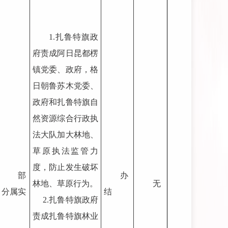
1.扎鲁特旗政
府责成阿日昆都楞
镇党委、政府，格
日朝鲁苏木党委、
政府和扎鲁特旗自
然资源综合行政执
法大队加大林地、
草原执法监管力
度，防止发生破坏
部
办
林地、草原行为。
无
分属实
结
2.扎鲁特旗政府
责成扎鲁特旗林业