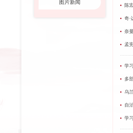
图片新闻
陈
奇
奈
孟
学
多
乌
自
学