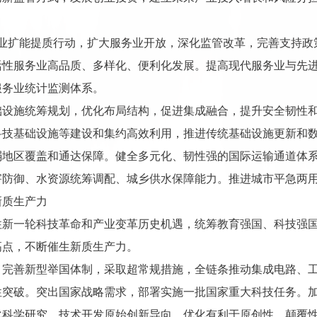
务业扩能提质行动，扩大服务业开放，深化监管改革，完善支持政
活性服务业高品质、多样化、便利化发展。提高现代服务业与先
服务业统计监测体系。
础设施统筹规划，优化布局结构，促进集成融合，提升安全韧性
科技基础设施等建设和集约高效利用，推进传统基础设施更新和
弱地区覆盖和通达保障。健全多元化、韧性强的国际运输通道体
害防御、水资源统筹调配、城乡供水保障能力。推进城市平急两
新质生产力
住新一轮科技革命和产业变革历史机遇，统筹教育强国、科技强
高点，不断催生新质生产力。
。完善新型举国体制，采取超常规措施，全链条推动集成电路、
性突破。突出国家战略需求，部署实施一批国家重大科技任务。
化科学研究、技术开发原始创新导向，优化有利于原创性、颠覆