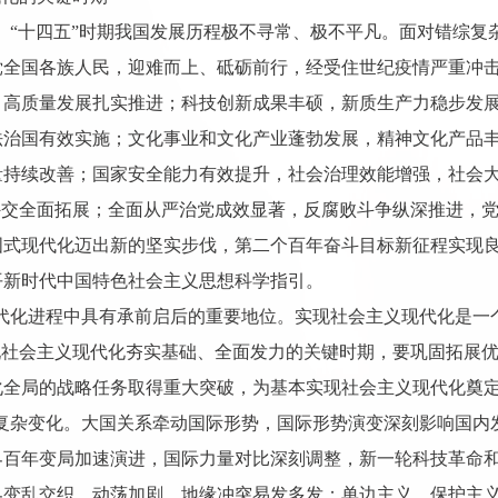
就。“十四五”时期我国发展历程极不寻常、极不平凡。面对错综
党全国各族人民，迎难而上、砥砺前行，经受住世纪疫情严重冲
，高质量发展扎实推进；科技创新成果丰硕，新质生产力稳步发
法治国有效实施；文化事业和文化产业蓬勃发展，精神文化产品
量持续改善；国家安全能力有效提升，社会治理效能增强，社会
外交全面拓展；全面从严治党成效显著，反腐败斗争纵深推进，
国式现代化迈出新的坚实步伐，第二个百年奋斗目标新征程实现
平新时代中国特色社会主义思想科学指引。
现代化进程中具有承前启后的重要地位。实现社会主义现代化是
现社会主义现代化夯实基础、全面发力的关键时期，要巩固拓展
化全局的战略任务取得重大突破，为基本实现社会主义现代化奠
刻复杂变化。大国关系牵动国际形势，国际形势演变深刻影响国
界百年变局加速演进，国际力量对比深刻调整，新一轮科技革命
界变乱交织、动荡加剧，地缘冲突易发多发；单边主义、保护主