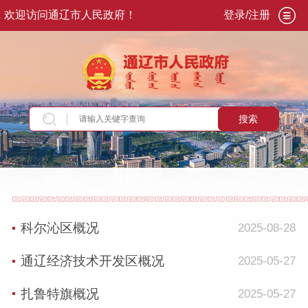
欢迎访问通辽市人民政府！
登录/注册
搜索
当前位置：
首页
>
走进通辽
>
序说通辽
>
通辽概
况
>
旗县市区
科尔沁区概况
2025-08-28
通辽经济技术开发区概况
2025-05-27
扎鲁特旗概况
2025-05-27