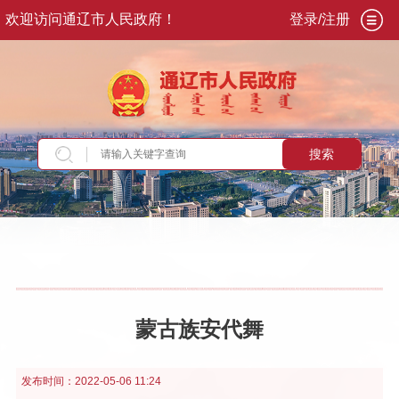
欢迎访问通辽市人民政府！
登录/注册
搜索
当前位置：
首页
>
走进通辽
>
序说通辽
>
通辽概
况
>
民俗风情
蒙古族安代舞
发布时间：
2022-05-06 11:24