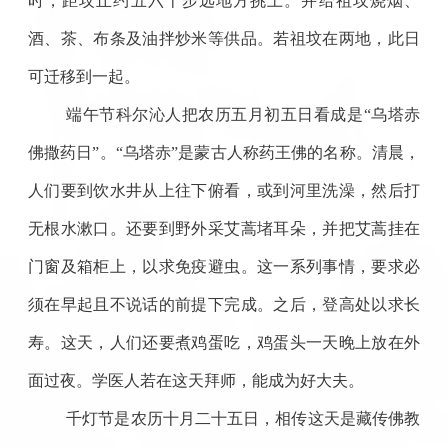
时，距坟丘约五六十步远地方挑土。并给祖坟烧烟、
酒、茶、布条及油拌炒米等供品。若祖坟在两地，此日
可迁移到一起。
端午节科尔沁人把农历五月初五日看成是“乌塔赤
佛撒药日”。“乌塔赤”是蒙古人称药王佛的名称。清晨，
人们要到饮水井从上往下俯看，或到河里洗澡，然后打
无根水漱口。还要到野外采艾蒿堵耳朵，并把艾蒿挂在
门窗及箱柜上，以求免疫避虫。这一系列事情，要求必
须在早起且不说话的前提下完成。之后，登高处以求长
寿。这天，人们还要煮鸡蛋吃，鸡蛋头一天晚上放在外
面过夜。学医人若在这天拜师，能成为好大夫。
千灯节是农历十月二十五日，相传这天是藏传佛教