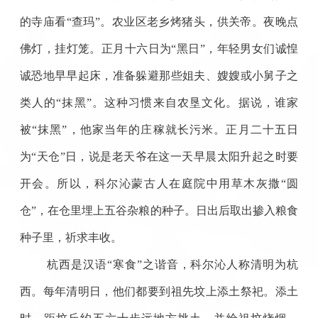
的寺庙看“查玛”。农业区老乡烤猪头，供关帝。夜晚点
佛灯，挂灯笼。正月十六日为“黑日”，年轻男女们诚惶
诚恐地早早起床，准备躲避那些姐夫、嫂嫂或小舅子之
类人的“抹黑”。这种习惯来自农垦文化。据说，谁家
被“抹黑”，他家当年的庄稼就长污米。正月二十五日
为“天仓”日，说是老天爷在这一天早晨太阳升起之时要
开会。所以，科尔沁蒙古人在庭院中用草木灰撒“圆
仓”，在仓里埋上五谷杂粮的种子。日出后取出掺入粮食
种子里，祈求丰收。
杭西是汉语“寒食”之谐音，科尔沁人称清明为杭
西。每年清明日，他们都要到祖先坟上添土祭祀。添土