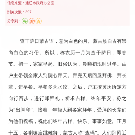
信息来源：
通辽市政府办公室
浏览次数：397
分享到：
查干萨日蒙古语，意为白色的月。蒙古族自古有崇
尚白色的习俗。所以，称农历一月为查干萨日，即春
节。初一，家家早起。旧俗认为，晨曦初现时过年。由
户主带领全家人到院心拜天。拜完天后回屋拜佛、拜长
辈，进早餐。早餐多为水饺。之后，户主按黄历所定方
向行百步，进行叩拜礼，祈求吉样、终年平安，称之
为“出脚印”。接着，年轻人到各家拜年，受拜的长辈们
为他们祝福，祝他们终年吉样、快乐、事事如意。正月
十五，各喇嘛庙跳傩舞，蒙古人称“查玛”。人们到附近