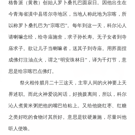
格鲁派（黄教）创始人罗卜桑扎巴圆寂日。因他出生在
今青海省潢中县塔尔寺地区，当地人称此地为宗喀，所
以称罗卜桑扎巴为“宗喀巴”。每年到这一天，科尔沁人
请喇嘛念经，给寺庙施舍，求子孙长寿。无子女者到寺
庙求子。欲让儿子当喇嘛者，送其子到寺庙。用荞面捏
成佛灯注油点火，谓之“明安珠林日”，译为千灯节，意
思是给宗喀巴点佛灯。
祭火相传腊月二十三这天，主宰人间的火神要上天
界述职。而此火神爱说闲话，好挑拨离间，所以，科尔
沁人煮黄米粥把他的嘴巴给粘上。又给他烧红枣、红糖
之类好吃的食物讨其所好。意思是软硬兼施，尽量叫他
听人使唤。