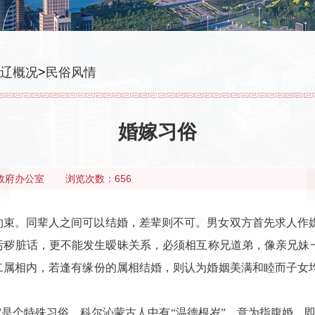
辽概况
>
民俗风情
婚嫁习俗
政府办公室
浏览次数：656
约束。同辈人之间可以结婚，差辈则不可。男女双方首先求人作
秽脏话，更不能发生暧昧关系，必须相互称兄道弟，像亲兄妹一
二属相内，若逢有缘份的属相结婚，则认为婚姻美满和睦而子女
”是个特殊习俗，科尔沁蒙古人中有“温德根岁”，意为指腹婚，