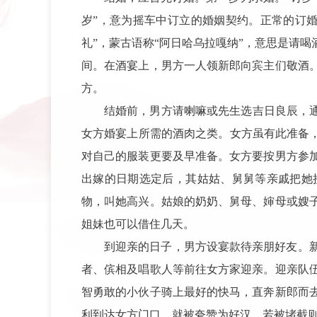
岁”，意为摇车中订立的婚姻契约。正常的订
礼”，蒙古语称“阿日哈乌拉嘎纳”，意思是请
间。在酒宴上，男方一人领新郎向宾主们敬酒
方。
结婚前，男方请喇嘛或先生选吉日良辰，
女方婚宴上所需的酒肉之类。女方虽有此准备，
对自己的服装更要及早准备。女方要按男方参
出嫁的日期选定后，其姑姑、舅舅等亲戚把她
物，叫她高兴。姑娘的奶奶、舅母、婶母或嫂
姐妹也可以借住几天。
到迎亲的日子，男方设宴款待亲朋好友。
者、傧相及唱歌人等前往女方家迎亲。迎亲队
智勇敢的小伙子骑上最好的快马，直奔新郎而
利到达女方门口，就被夸赞为好汉，若被堵截