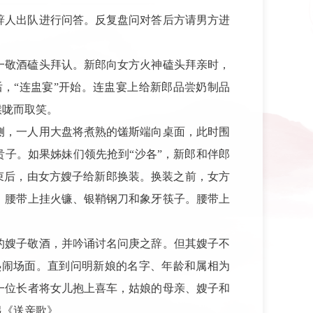
辞人出队进行问答。反复盘问对答后方请男方进
一敬酒磕头拜认。新郎向女方火神磕头拜亲时，
，“连盅宴”开始。连盅宴上给新郎品尝奶制品
喉咙而取笑。
侧，一人用大盘将煮熟的馐斯端向桌面，此时围
贵子。如果姊妹们领先抢到“沙各”，新郎和伴郎
结束后，由女方嫂子给新郎换装。换装之前，女方
。腰带上挂火镰、银鞘钢刀和象牙筷子。腰带上
的嫂子敬酒，并吟诵讨名问庚之辞。但其嫂子不
热闹场面。直到问明新娘的名字、年龄和属相为
一位长者将女儿抱上喜车，姑娘的母亲、嫂子和
起《送亲歌》。