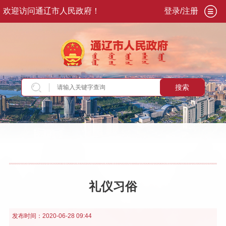
欢迎访问通辽市人民政府！
登录/注册
搜索
当前位置：
首页
>
走进通辽
>
序说通辽
>
通辽概
况
>
民俗风情
礼仪习俗
发布时间：
2020-06-28 09:44