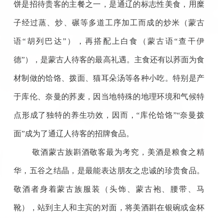
饼是招待贵客的主餐之一，是通辽的标志性美食，用糜
子经过蒸、炒、碾等多道工序加工而成的炒米（蒙古
语“胡列巴达”），再搭配上白食（蒙古语“查干伊
德”），是蒙古人待客的最高礼遇。主食还有以荞面为食
材制做的饸饹、拨面、猫耳朵汤等各种小吃。特别是产
于库伦、奈曼的荞麦，因当地特殊的地理环境和气候特
点形成了独特的养生功效，因而，“库伦饸饹”“奈曼拨
面”成为了通辽人待客的招牌食品。
敬酒蒙古族斟酒敬客最为考究，美酒是粮食之精
华，五谷之结晶，是最能表达朋友之忠诚的珍贵食品。
敬酒者身着蒙古族服装（头饰、蒙古袍、腰带、马
靴），站到主人和主宾的对面，将美酒斟在银碗或金杯