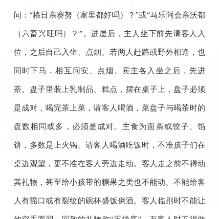
问：“格日亲赛努（家里都好吗）？”或“马乐阿会亲沃都
（六畜兴旺吗）？”。进屋后，主人坐下前先请客人入
位，之后自己入坐、点烟。若两人赶路或野外相逢，也
同时下马，相互问安、点烟。宾主各入坐之后，先进
茶。盘子里装上乳制品、糕点，摆在桌子上，盘子必须
是成对，喝完茶上菜，请客人喝酒，菜盘子与喝茶时的
盘数相同或多，必须是成对。主食为面条或饺子、馅
饼，多数是上火锅。请客人喝酒吃饭时，不准孩子们在
桌边观望，更不准在客人旁边走动。客人走之前不得动
其礼物，甚至给小孩带的糖果之类也不能动。不能给客
人有豁口或有裂纹的碗杯盛饭倒酒。客人临别时不能让