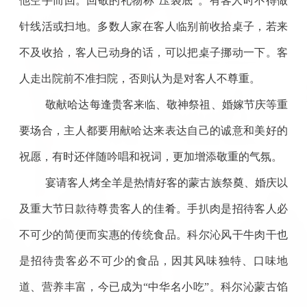
他空手而回。回敬的礼物称“压袋底”。有客人时不得做
针线活或扫地。多数人家在客人临别前收拾桌子，若来
不及收拾，客人已动身的话，可以把桌子挪动一下。客
人走出院前不准扫院，否则认为是对客人不尊重。
敬献哈达每逢贵客来临、敬神祭祖、婚嫁节庆等重
要场合，主人都要用献哈达来表达自己的诚意和美好的
祝愿，有时还伴随吟唱和祝词，更加增添敬重的气氛。
宴请客人烤全羊是热情好客的蒙古族祭奠、婚庆以
及重大节日款待尊贵客人的佳肴。手扒肉是招待客人必
不可少的简便而实惠的传统食品。科尔沁风干牛肉干也
是招待贵客必不可少的食品，因其风味独特、口味地
道、营养丰富，今已成为“中华名小吃”。科尔沁蒙古馅