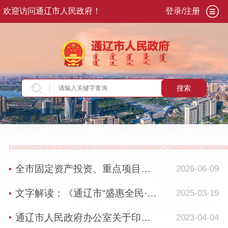
欢迎访问通辽市人民政府！
登录/注册
搜索
当前位置：
首页
>
走进通辽
>
投资通辽
>
投资
>
通辽投资
全市固定资产投资、重点项目建设及招商引资工作专题调度会议召开 奇·达楞太出席...
2026-06-09
文字解读：《通辽市“盛惠全民·悦购通辽”——就业促进惠民生、乐享消费进万家系...
2025-03-19
通辽市人民政府办公室关于印发通辽市中小微企业助保金贷款业务管理办法的通知
2023-04-04