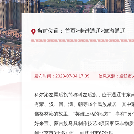
当前位置：
首页
>
走进通辽
>
旅游通辽
发布时间：
2023-07-04 17:09
信息来源：
通辽市
科尔沁左翼后旗简称科左后旗，位于通辽市东南部，
有蒙、汉、回、满、朝等19个民族聚居，其中蒙
僧格林沁的故里、“英雄上马的地方”，享有“黄牛
好来宝、蒙古族马具制作技艺3项国家级非物
到北京市3个多小时、到沈阳市67分钟。