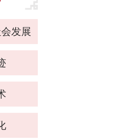
社会发展
迹
术
化