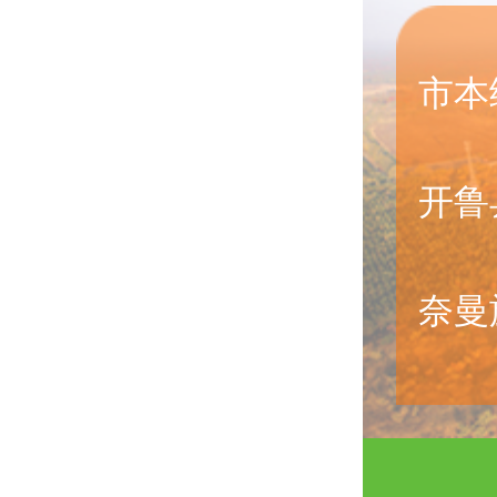
市本
开鲁
奈曼