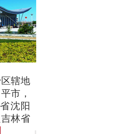
治区辖地
四平市，
省沈阳
及吉林省
】