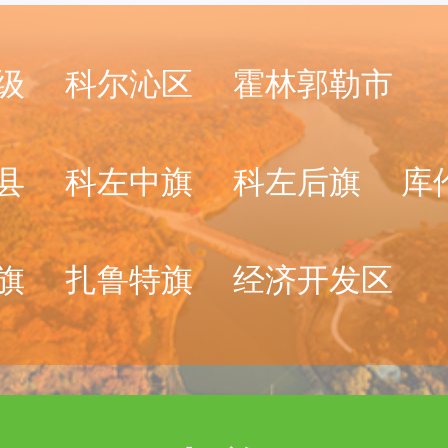
级
科尔沁区
霍林郭勒市
县
科左中旗
科左后旗
库
旗
扎鲁特旗
经济开发区