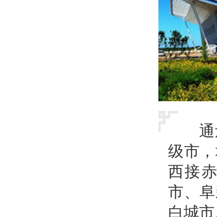
通
级市，
西接
市、阜
白城市