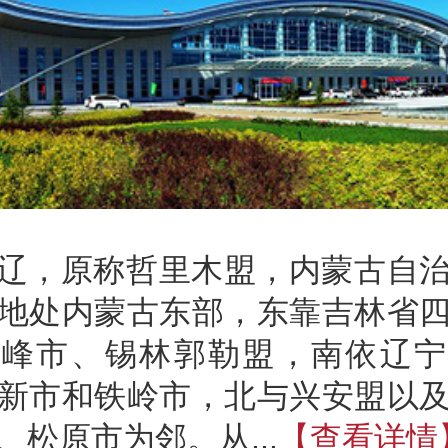
辽，原称哲里木盟，内蒙古自
地处内蒙古东部，东靠吉林省
赤峰市、锡林郭勒盟，南依辽宁
新市和铁岭市，北与兴安盟以
、松原市为邻。从...
【查看详情