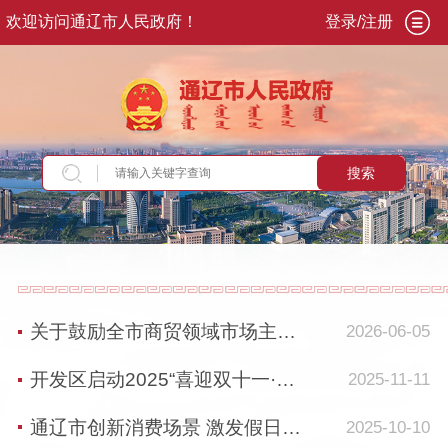
欢迎访问通辽市人民政府！
登录/注册
搜索
当前位置：
首页
>
走进通辽
>
发展通辽
>
通辽腾
飞
>
商贸
关于鼓励全市商贸领域市场主体抢抓消费旺季积极开展融合促消费活动的倡议书
2026-06-05
开发区启动2025“喜迎双十一·消费促进季”暨好货交易展销会
2025-11-11
通辽市创新消费场景 激发假日消费活力
2025-10-10