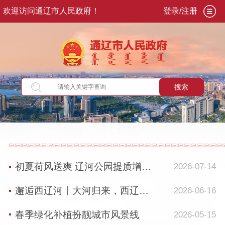
欢迎访问通辽市人民政府！
登录/注册
搜索
当前位置：
首页
>
走进通辽
>
发展通辽
>
基础设
施
>
市政绿化
初夏荷风送爽 辽河公园提质增效展新颜
2026-07-14
邂逅西辽河丨大河归来，西辽河生态复苏绘就“幸福画卷”
2026-06-16
春季绿化补植扮靓城市风景线
2026-05-15