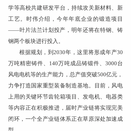
学等高校共建研发平台，持续攻关新材料、新
工艺。时伟介绍，今年年底企业的锻造项目
——叶片法兰计划投产，明年还将在特钢、铸
钢两个板块进行投入。
根据规划，到2030年，这里将形成年产30
万吨精密铸件、140万吨成品铸锻件、3000台
风电电机等的生产能力，总产值突破500亿元，
力争打造国家重型装备制造基地。目前，风电
上用的关键环节齿轮箱项目、发电机、电器类
等内容正在积极推进，届时产业链将实现完美
闭环，一个全产业链体系正在草原深处加速成
型。