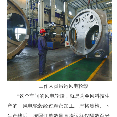
工作人员吊运风电轮毂
“这个车间的风电轮毂，就是为金风科技生
产的。风电轮毂经过精密加工、严格质检、下
生产线后，按照订单数量直接运往仅隔数百米