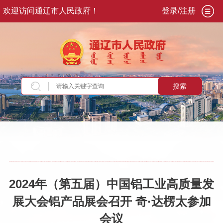
欢迎访问通辽市人民政府！
登录/注册
搜索
当前位置：
首页
>
走进通辽
>
发展通辽
>
产业经
济
2024年（第五届）中国铝工业高质量发
展大会铝产品展会召开 奇·达楞太参加
会议