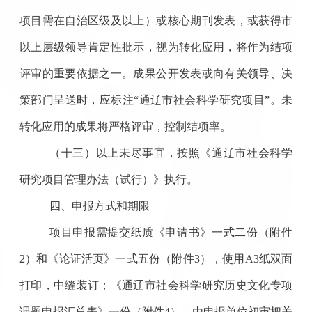
项目需在自治区级及以上
）
或
核心期刊发表，
或
获得
市
以上层级领导肯定性批示，视为转化应用，
将作为结项
评审的重要依据之一。成果公开发表或向有关领导、决
策部门呈送时，应标注
“通辽市社会科学研究项目”。未
转化应用的成果
将
严格
评审，控制结项率。
（十三）
以上未尽事宜，按照《通辽市社会科学
研究项目管理办法（试行）》执行。
四
、申报方式和期限
项目申报需提交纸质《申请书》一式二份（附件
2
）和《论证活页》一式五份（附件
3
），使用
A3
纸双面
打印，中缝装订；《
通辽市社会科学研究
历史文化
专项
课题申报汇总表》一份（附件
4
），
由申报单位初审把关