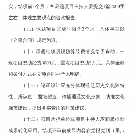
实
；
结项前
1
个月，各课题项目主持人要提交
1
篇
2000
字
左右
、体现主要观点的
咨
政报告
。
（
九
）课题项目完成时限为
3
个月，具体事宜以
《立项合同》规定为准。
（十）课题结项后视预算经费情况给予资助
，一
般项目资助经费
3000
元，重点项目资助
2
万元。具体金额
和拨付方式在立项合同中予以明确。
（十一）论证设计应充分体现
通辽
历史文化独特
性、辨识度，围绕塑造、传播
通辽
文化形象，
助推文化
强市建设，
提出务实管用的对策建议。
（十二）项目承担单位或项目主持人应积极推动
成果转化应用。
结项评审前成果内容在党报党刊
（
重点