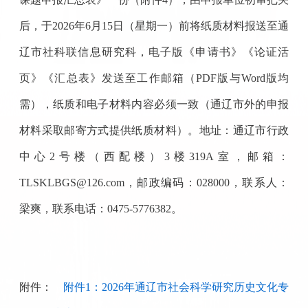
后，
于
202
6
年
6
月
1
5
日
（星期一）
前将纸质材料报送至
通
辽
市
社科联信息研究
科
，电子版《申请书》《论证活
页》《汇总表》发送至工作邮箱（
PDF
版与
Word
版均
需），纸质和电子材料内容必须一致
（通辽市外的申报
材料采取邮寄方式提供
纸质材料
）
。
地址：
通辽市行政
中心
2
号
楼
（
西配楼
）
3
楼
31
9A
室，邮箱
：
TLSKLBGS@126.com
，邮政编码：
0
280
00
，联系人：
梁爽，
联系电话：
0475-
5776382
。
附件：
附件1：2026年通辽市社会科学研究历史文化专