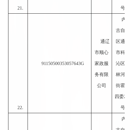
21.
号
内
古自治
通辽
区通辽
市顺心
市科尔
91150500353057643G
家政服
沁区霍
务有限
林河大
公司
街霍林
四委
21
22.
号
内
古自治