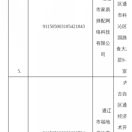
区通辽
市家易
市科尔
择配网
911505003185421843
沁区建
络科技
国路粮
有限公
食大厦
司
层
9-1-0
5.
室
内
古自治
区通辽
通辽
经济技
市福地
术开发