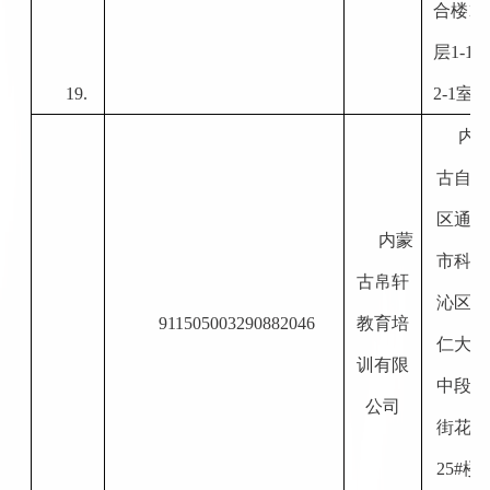
合楼
1-
层1-1
19.
2-1室
内
古自治
区通辽
内蒙
市科尔
古帛轩
沁区明
911505003290882046
教育培
仁大街
训有限
中段金
公司
街花园
25#楼1