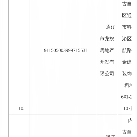
古自治
区通辽
通辽
市科尔
市龙权
沁区民
91150500399971553L
房地产
航路五
开发有
金建筑
限公司
装饰材
料城
6#1-2
10.
107
室
内
古自治