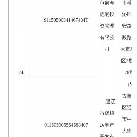
市前海
市科尔
德润投
沁区永
91150500341467434T
资管理
安路南
有限公
段路东
司
大市场
区2层2
24.
78室
内
古自治
通辽
区通辽
市辉煌
市中心
911505005554588407
房地产
大街中
开发有