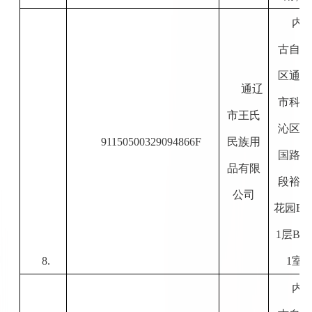
内
古自治
区通辽
通辽
市科尔
市王氏
沁区建
91150500329094866F
民族用
国路北
品有限
段裕景
公司
花园
B
1
层
B-1
8.
1
室
内