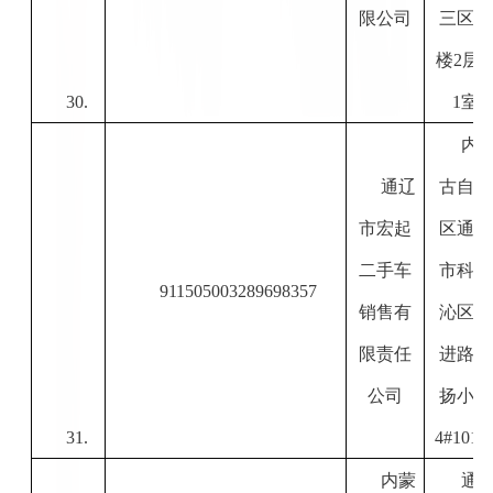
限公司
三区
2#
楼2层2
30.
1室
内
通辽
古自治
市宏起
区通辽
二手车
市科尔
911505003289698357
销售有
沁区前
限责任
进路弘
公司
扬小区
31.
4#101
内蒙
通