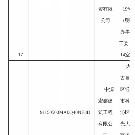
资有限
19号
公司
（明仁
办事处
三委1
17.
14室）
内
古自治
中源
区通辽
宏鑫建
市科尔
91150500MA0Q40NE3D
筑工程
沁区红
有限公
光大街