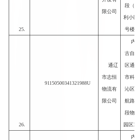
段（惠
限公司
利小区
25.
号楼）
内
古自治
通辽
区通辽
市志恒
市科尔
91150500341321988U
物流有
沁区民
限公司
航路中
段物流
26.
园区
3
内