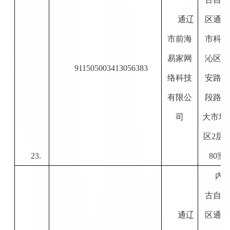
通辽
区通辽
市前海
市科尔
易家网
沁区永
911505003413056383
络科技
安路南
有限公
段路东
司
大市场
区2层2
23.
80室
内
古自治
通辽
区通辽