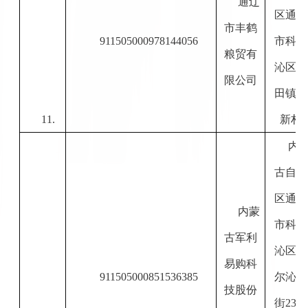
通辽
区通辽
市丰鹤
911505000978144056
市科尔
粮贸有
沁区丰
限公司
田镇建
11.
新村
内
古自治
区通辽
内蒙
市科尔
古军利
沁区科
易购科
911505000851536385
尔沁大
技股份
街
23号