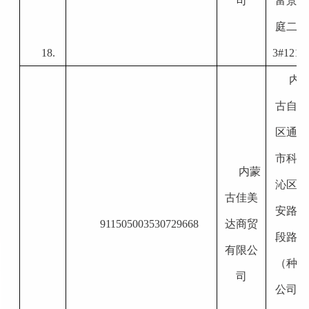
司
富景华
庭二期
18.
3#121
内
古自治
区通辽
市科尔
内蒙
沁区永
古佳美
安路南
911505003530729668
达商贸
段路东
有限公
（
种子
司
公司综