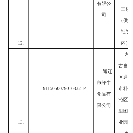
有限公
三楼
司
（供销
社院
12.
内）
内
古自治
通辽
区通辽
市绿牛
91150500790163321P
市科尔
食品有
沁区木
限公司
里图工
13.
业园区