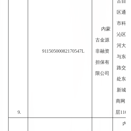
古自治
区通辽
市科尔
内蒙
沁区滨
古金源
河大街
91150500082170547L
非融资
与东顺
担保有
路交汇
限公司
处东兴
新城
2#
商网
1-
9.
层
116
内