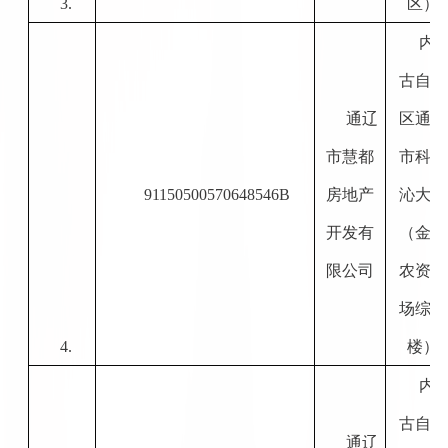
3.
区）
内
古自治
通辽
区通辽
市慧都
市科尔
91150500570648546B
房地产
沁大街
开发有
（金桥
限公司
农资市
场综合
4.
楼）
内
古自治
通辽