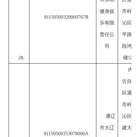
健身娱
市科尔
91150500329069767R
乐有限
沁区和
责任公
平路中
司
段鸿雁
28.
楼
5层
内
古自治
区通辽
市科尔
通辽
沁区新
市大辽
建大街
91150500353078006A