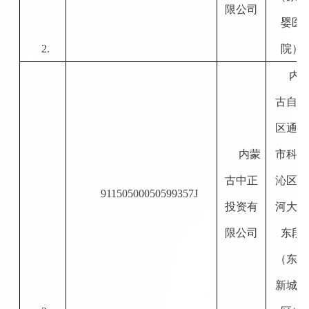
限公司
婴医
2.
院）
内
古自治
区通辽
内蒙
市科尔
古中正
沁区滨
91150500050599357J
投资有
河大街
限公司
东段
（东兴
新城小