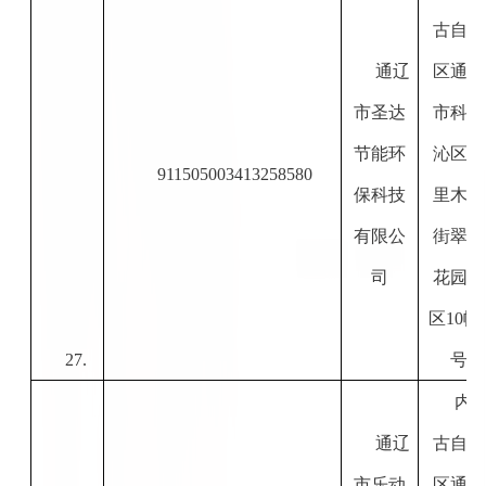
古自治
通辽
区通辽
市圣达
市科尔
节能环
沁区
哲
911505003413258580
保科技
里木
大
有限公
街翠堤
司
花园西
区
10幢
27.
号
内
通辽
古自治
市乐动
区通辽