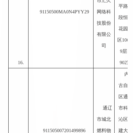
市汇久
平路中
91150500MA0N4PYY29
网络科
段恒源
技股份
花园小
有限公
区
10#
司
9层1-
16.
902室
内
古自治
区通辽
通辽
市科尔
市城北
沁区新
911505007201499896
燃料物
建大街