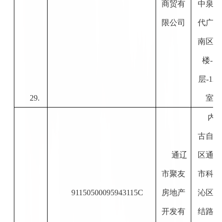
商贸有
中泉时
限公司
代广场
南区
1#
楼-1
层-122
29.
室
内
古自治
通辽
区通辽
市聚友
市科尔
91150500095943115C
房地产
沁区团
开发有
结路西