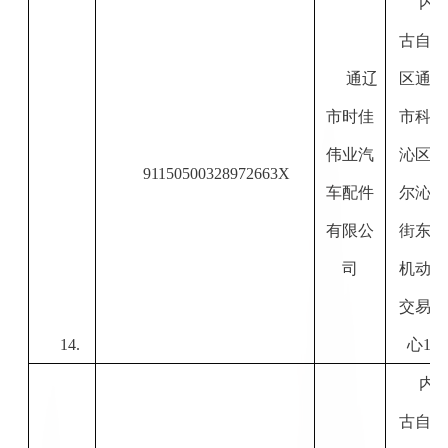
内
古自治
通辽
区通辽
市时佳
市科尔
伟业汽
沁区科
91150500328972663X
车配件
尔沁大
有限公
街东段
司
机动车
交易中
14.
心
1#
内
古自治