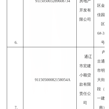
911505003289608734
房地产
区金地
开发有
佳园小
限公司
区
6#-331
6.
号
内
通辽
古通辽
市宏建
市明仁
小额贷
91150500082158054A
大街东
款有限
段（哲
责任公
一建路
司
7.
南）