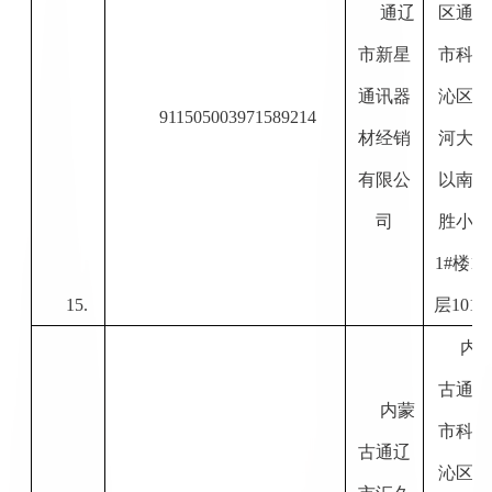
通辽
区通辽
市新星
市科尔
通讯器
沁区滨
911505003971589214
材经销
河大街
有限公
以南红
司
胜小区
1#楼1-
15.
层101
内
古通辽
内蒙
市科尔
古通辽
沁区和