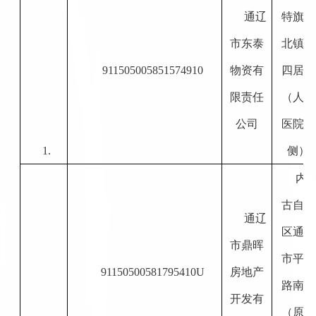
通辽
特旗鲁
市东泰
北镇第
911505005851574910
物资有
四居委
限责任
（人民
公司
医院东
1.
侧）
内
古自治
通辽
区通辽
市鼎晖
市平安
91150500581795410U
房地产
路南段
开发有
（原妇