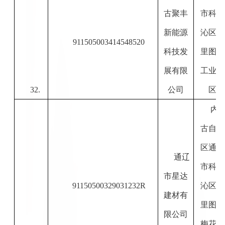
古聚丰
市科尔
新能源
沁区木
911505003414548520
科技发
里图镇
展有限
工业园
32.
公司
区
内
古自治
区通辽
通辽
市科尔
市星达
91150500329031232R
沁区木
建材有
里图镇
限公司
梅花嘉