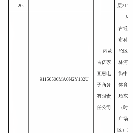
20.
层211
内
古通辽
市科尔
内蒙
沁区霍
古亿家
林河大
宜惠电
街中段
91150500MA0N2Y132U
子商务
体育广
有限责
场东侧
任公司
（
时代
广场北
区）
11