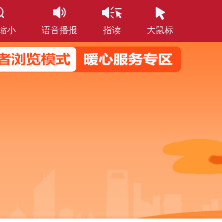
缩小
语音播报
指读
大鼠标