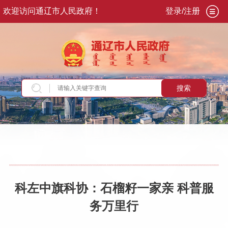
欢迎访问通辽市人民政府！
登录/注册
搜索
当前位置：
首页
>
新闻资讯
>
旗县动态
科左中旗科协：石榴籽一家亲 科普服
务万里行