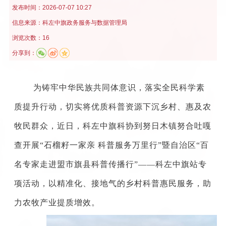
发布时间：
2026-07-07 10:27
信息来源：
科左中旗政务服务与数据管理局
浏览次数：16
分享到：
为铸牢中华民族共同体意识，落实全民科学素
质提升行动，切实将优质科普资源下沉乡村、惠及农
牧民群众，近
日，
科左中旗科协
到努日木镇努合吐嘎
查
开展
“石榴籽一家亲 科普服务万里行”暨
自治区
“
百
名专家走进盟市旗县科普传播行
”——
科左中旗站
专
项活动，
以
精准化、接地气的乡村科普惠民服务，助
力农牧产业提质增效。